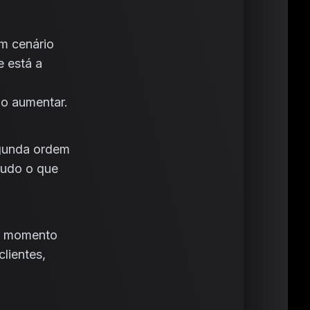
um cenário
e está a
ão aumentar.
egunda ordem
tudo o que
 e momento
lientes,