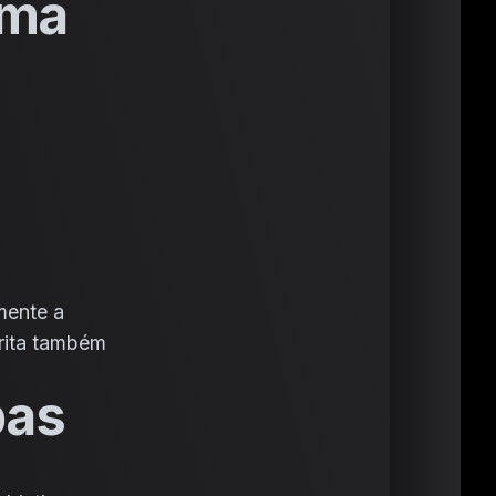
uma
mente a
rita também
pas