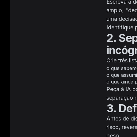
Escreva a d
amplo; "dec
uma decisã
Identifique
2. Se
incóg
Crie três list
o que sabem
o que assum
o que ainda 
Peça à IA p
separação r
3. Def
Antes de dis
risco, reve
peso.