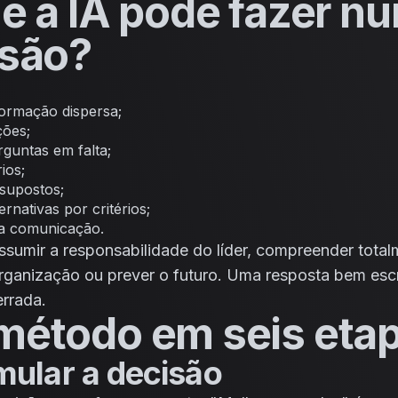
e a IA pode fazer n
isão?
formação dispersa;
ções;
erguntas em falta;
ios;
ssupostos;
rnativas por critérios;
a comunicação.
sumir a responsabilidade do líder, compreender total
organização ou prever o futuro. Uma resposta bem esc
errada.
método em seis eta
mular a decisão