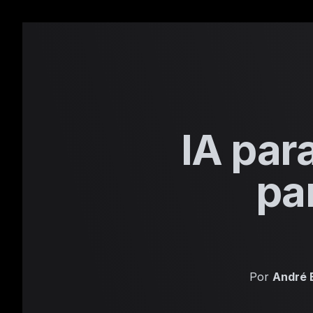
IA par
pa
Por
André 