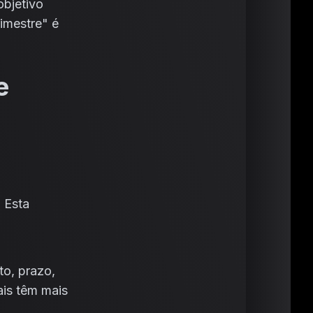
objetivo
imestre" é
e
 Esta
to, prazo,
ais têm mais