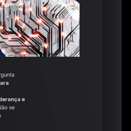
ergunta
para
iderança e
Não se
o