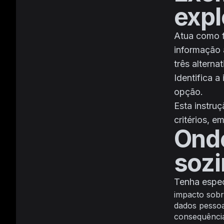
expl
Atua como f
informação 
três alterna
Identifica 
opção.
Esta instru
critérios, 
Onde
soz
Tenha espec
impacto sobr
dados pessoa
consequências