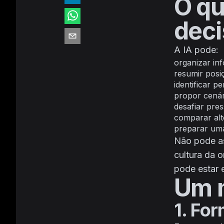
O qu
dec
A IA pode:
organizar in
resumir posi
identificar p
propor cenár
desafiar pre
comparar alte
preparar um
Não pode as
cultura da 
pode estar 
Um 
1. For