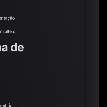
entação
nsulte o
na de
nal. À