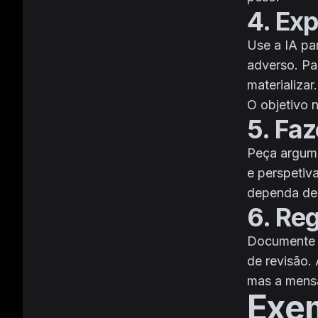
4. Exp
Use a IA pa
adverso. Pa
materializar.
O objetivo 
5. Faz
Peça argume
e perspetiv
dependa de 
6. Re
Documente d
de revisão. 
mas a mensag
Exem