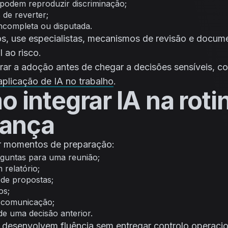
e podem reproduzir discriminação;
s de reverter;
ncompleta ou disputada.
s, use especialistas, mecanismos de revisão e docum
 ao risco.
urar a adoção antes de chegar a decisões sensíveis, co
aplicação de IA no trabalho
.
 integrar IA na roti
rança
 momentos de preparação:
guntas para uma reunião;
 relatório;
de propostas;
os;
 comunicação;
de uma decisão anterior.
 desenvolvem fluência sem entregar controlo operacio