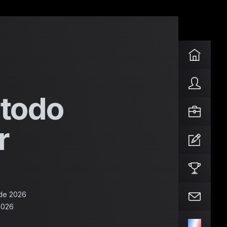
étodo
r
 de 2026
2026
EN