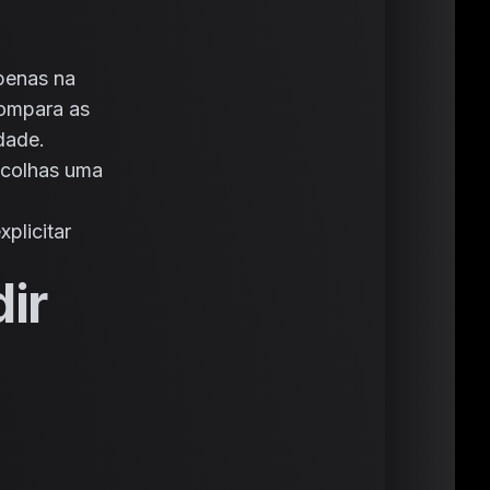
penas na
Compara as
idade.
scolhas uma
plicitar
ir