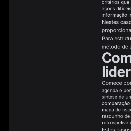
critérios qu
ações difícei
informação i
Nestes caso
proporcional
Para estrut
método de
Como
lide
Comece por
agenda e per
síntese de um
comparação 
mapa de risc
rascunho de
retrospetiva 
Estes casos