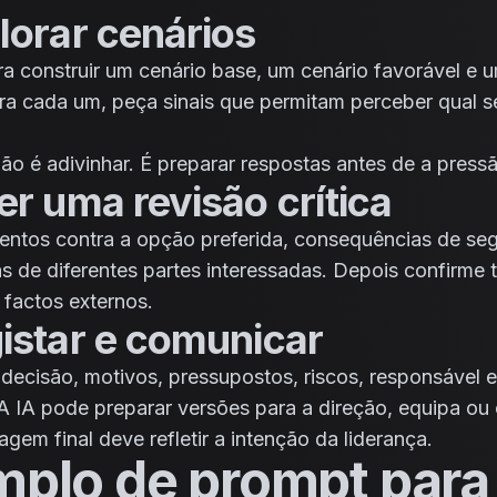
lorar cenários
ra construir um cenário base, um cenário favorável e 
ra cada um, peça sinais que permitam perceber qual s
não é adivinhar. É preparar respostas antes de a press
er uma revisão crítica
ntos contra a opção preferida, consequências de s
as de diferentes partes interessadas. Depois confirme 
factos externos.
gistar e comunicar
ecisão, motivos, pressupostos, riscos, responsável
A IA pode preparar versões para a direção, equipa ou c
em final deve refletir a intenção da liderança.
plo de prompt para